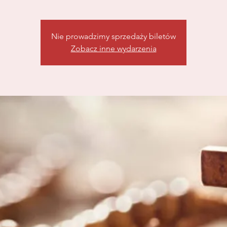
Nie prowadzimy sprzedaży biletów
Zobacz inne wydarzenia