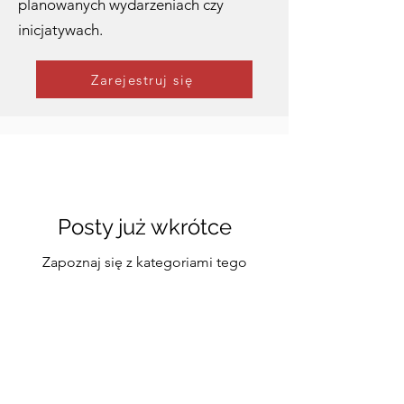
planowanych wydarzeniach czy
inicjatywach.
Zarejestruj się
Posty już wkrótce
Zapoznaj się z kategoriami tego
bloga lub spróbuj ponownie
później.