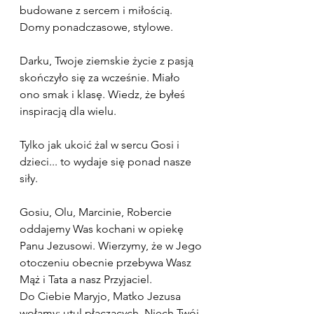
budowane z sercem i miłością. 
Domy ponadczasowe, stylowe.
Darku, Twoje ziemskie życie z pasją 
skończyło się za wcześnie. Miało 
ono smak i klasę. Wiedz, że byłeś 
inspiracją dla wielu.
Tylko jak ukoić żal w sercu Gosi i 
dzieci... to wydaje się ponad nasze 
siły.
Gosiu, Olu, Marcinie, Robercie 
oddajemy Was kochani w opiekę 
Panu Jezusowi. Wierzymy, że w Jego 
otoczeniu obecnie przebywa Wasz 
Mąż i Tata a nasz Przyjaciel. 
Do Ciebie Maryjo, Matko Jezusa 
wołamy: utul płaczących. Niech Twój 