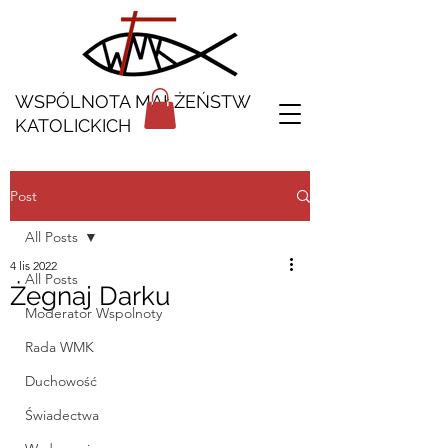
WSPÓLNOTA MAŁŻEŃSTW
KATOLICKICH
Post
All Posts
4 lis 2022
All Posts
Żegnaj Darku
Moderator Wspolnoty
Rada WMK
Duchowość
Świadectwa