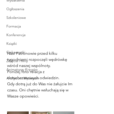
Wydarzenia
Ogłoszenia
Szkoleniowe
Formacja
Konferencje
Książki
Ciekawostki
Nasi Patronowie przed kilku 
tygodniami rozpoczęli wędrówkę 
Zdjęcia i filmy
wśród naszej wspólnoty. 
Animatorzy Kręgów
Poniżej foto relacja z 
dotychczasowych odwiedzin.
Archiwum Wydarzen
Gdy dotrą już do Was nie żałujcie Im 
czasu. Oni chętnie wsłuchają się w 
Wasze opowieści.