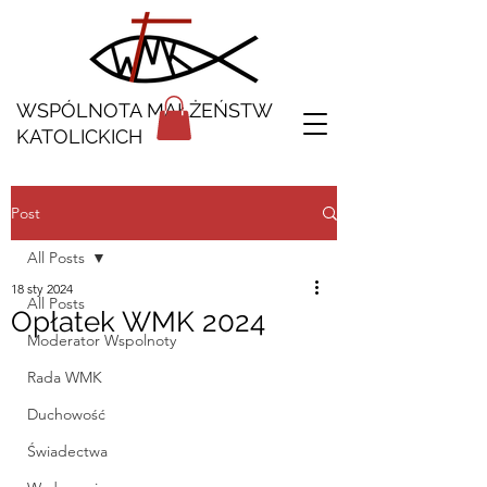
WSPÓLNOTA MAŁŻEŃSTW
KATOLICKICH
Post
All Posts
18 sty 2024
All Posts
Opłatek WMK 2024
Moderator Wspolnoty
Rada WMK
Duchowość
Świadectwa