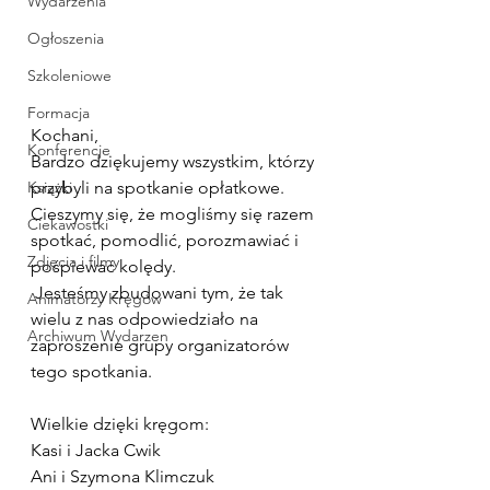
Wydarzenia
Ogłoszenia
Szkoleniowe
Formacja
Kochani,
Konferencje
Bardzo dziękujemy wszystkim, którzy 
Książki
przybyli na spotkanie opłatkowe.
Cieszymy się, że mogliśmy się razem 
Ciekawostki
spotkać, pomodlić, porozmawiać i 
Zdjęcia i filmy
pośpiewać kolędy.
 Jesteśmy zbudowani tym, że tak 
Animatorzy Kręgów
wielu z nas odpowiedziało na 
Archiwum Wydarzen
zaproszenie grupy organizatorów 
tego spotkania.
Wielkie dzięki kręgom:
Kasi i Jacka Cwik
Ani i Szymona Klimczuk