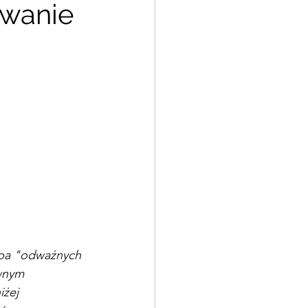
owanie
upa "odważnych 
wnym 
iżej 