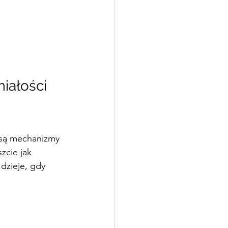
iałości 
 są mechanizmy 
zcie jak 
dzieje, gdy 