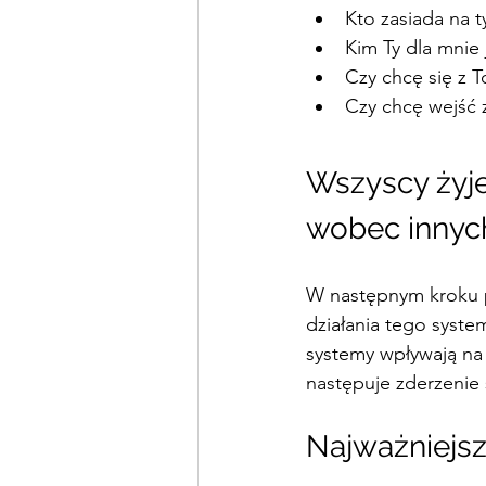
Kto zasiada na 
Kim Ty dla mnie
Czy chcę się z 
Czy chcę wejść z
Wszyscy żyje
wobec innyc
W następnym kroku p
działania tego syste
systemy wpływają na 
następuje zderzenie 
Najważniejsz