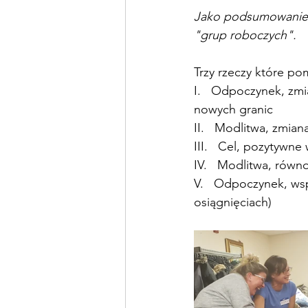
Jako podsumowanie, 
"grup roboczych".
Trzy rzeczy które p
I.   Odpoczynek, zmi
nowych granic
II.   Modlitwa, zmia
III.   Cel, pozytywn
IV.   Modlitwa, ró
V.   Odpoczynek, wsp
osiągnięciach)