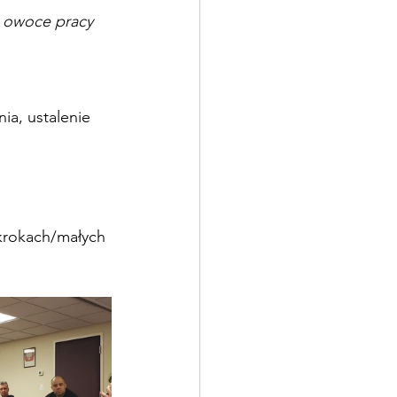
 owoce pracy 
a, ustalenie 
 krokach/małych 