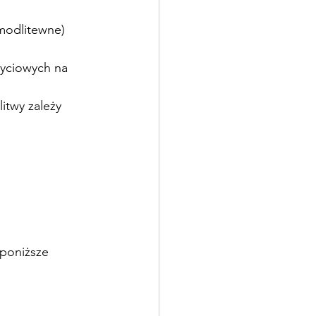
modlitewne)
yciowych na 
itwy zależy 
poniższe 