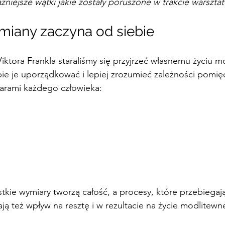
niejsze wątki jakie zostały poruszone w trakcie warszta
zmiany zaczyna od siebie
ktora Frankla staraliśmy się przyjrzeć własnemu życiu 
ie je uporządkować i lepiej zrozumieć zależności pomię
rami każdego człowieka:
stkie wymiary tworzą całość, a procesy, które przebiegaj
ą też wpływ na resztę i w rezultacie na życie modlitewn