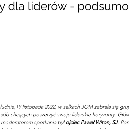
y dla liderów - podsum
zy Kręgów
Archiwum Wydarzen
udnie,19 listopada 2022, w salkach JOM zebrała się gr
osób chcących poszerzyć swoje liderskie horyzonty. Głó
 moderatorem spotkania był 
ojciec Paweł Witon, SJ
. Pon