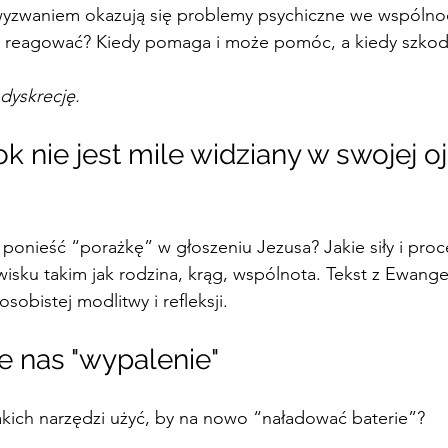
yzwaniem okazują się problemy psychiczne we wspólnoci
ie reagować? Kiedy pomaga i może pomóc, a kiedy szkod
dyskrecję.
ponieść “porażkę” w głoszeniu Jezusa? Jakie siły i proce
sku takim jak rodzina, krąg, wspólnota. Tekst z Ewangel
sobistej modlitwy i refleksji.
 nas "wypalenie"
kich narzędzi użyć, by na nowo “naładować baterie”? 