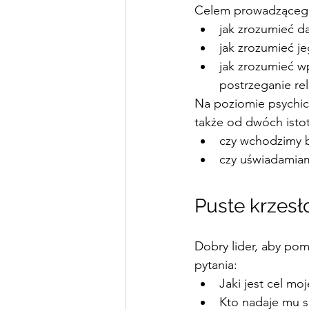
Celem prowadzącego
jak zrozumieć d
jak zrozumieć je
jak zrozumieć w
postrzeganie rel
Na poziomie psychic
także od dwóch isto
czy wchodzimy b
czy uświadamiam
Puste krzesł
Dobry lider, aby pom
pytania:
Jaki jest cel mo
Kto nadaje mu s