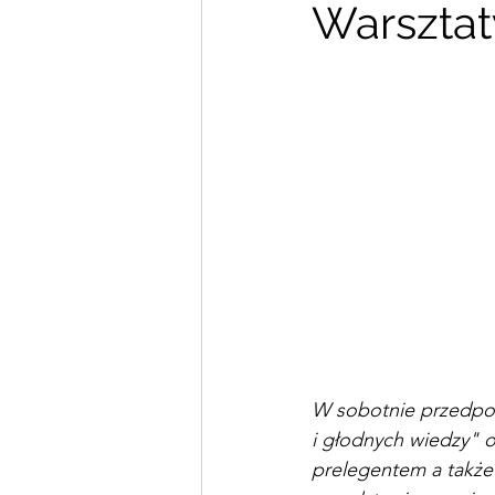
Warsztat
Zdjęcia i filmy
Animator
W sobotnie przedpoł
i głodnych wiedzy" 
prelegentem a także