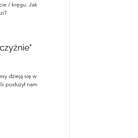
e / kręgu. Jak 
zi? 
sy dzieją się w 
ii posłużył nam 