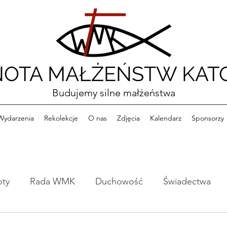
OTA MAŁŻEŃSTW KATO
Budujemy silne małżeństwa
Wydarzenia
Rekolekcje
O nas
Zdjęcia
Kalendarz
Sponsorzy
oty
Rada WMK
Duchowość
Świadectwa
e
Formacja
Konferencje
Książki
Ciekawo