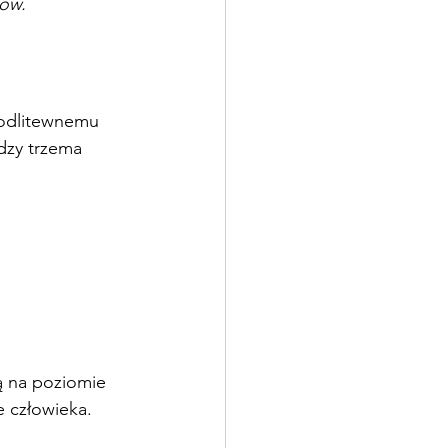
tów.
modlitewnemu 
dzy trzema 
ą na poziomie 
e człowieka.