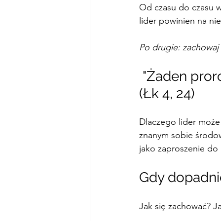
Od czasu do czasu w
lider powinien na n
Po drugie: zachowaj 
 "Żaden prorok nie jest mile widziany w swojej ojczyźnie" 
(Łk 4, 24)
Dlaczego lider może 
znanym sobie środowi
jako zaproszenie do o
Gdy dopadnie
Jak się zachować? Ja