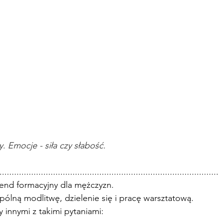
ry. Emocje - siła czy słabość.
.........................................................................................
nd formacyjny dla mężczyzn.
pólną modlitwę, dzielenie się i pracę warsztatową.
 innymi z takimi pytaniami: