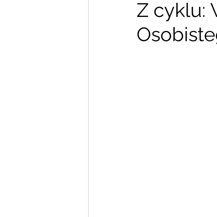
Z cyklu:
Osobiste
Zdjęcia i filmy
Animator