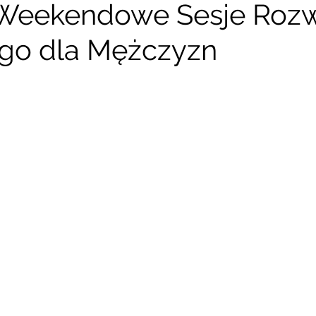
 Weekendowe Sesje Roz
go dla Mężczyzn
zy Kręgów
Archiwum Wydarzen