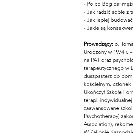
- Po co Bóg dał męż
- Jak radzić sobie z
- Jak lepiej budować 
- Jakie są konsekwe
Prowadzący:
 o. Tom
Urodzony w 1974 r. –
na PAT oraz psycho
terapeutycznego w La
duszpasterz do pomo
kościelnym, członek 
Ukończył Szkołę For
terapii indywidualne
zaawansowane szkole
Psychotherapy) zakoń
Association), rekom
W Zakonie Kaznodzie