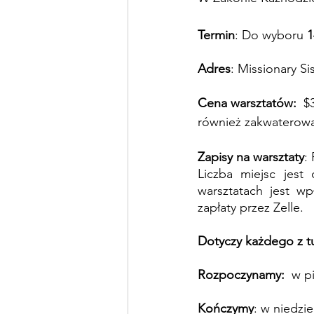
Termin
: Do wyboru 
1
Adres
: Missionary Si
Cena warsztatów: 
 $
również zakwaterowa
Zapisy na warsztaty
:
Liczba miejsc jest
warsztatach jest wp
zapłaty przez Zelle.
Dotyczy każdego z t
Rozpoczynamy: 
 w p
Kończymy
: w niedzi