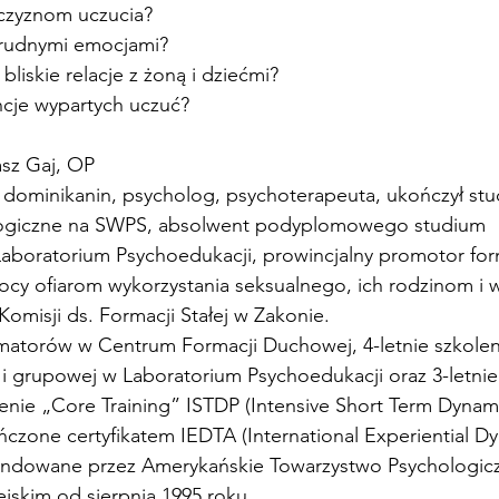
czyznom uczucia?
 trudnymi emocjami?
bliskie relacje z żoną i dziećmi?
ncje wypartych uczuć?
asz Gaj, OP
 dominikanin, psycholog, psychoterapeuta, ukończył stu
logiczne na SWPS, absolwent podyplomowego studium 
boratorium Psychoedukacji, prowincjalny promotor formac
cy ofiarom wykorzystania seksualnego, ich rodzinom i
Komisji ds. Formacji Stałej w Zakonie.
matorów w Centrum Formacji Duchowej, 4-letnie szkoleni
j i grupowej w Laboratorium Psychoedukacji oraz 3-letnie
nie „Core Training” ISTDP (Intensive Short Term Dynam
czone certyfikatem IEDTA (International Experiential D
endowane przez Amerykańskie Towarzystwo Psychologic
jskim od sierpnia 1995 roku.