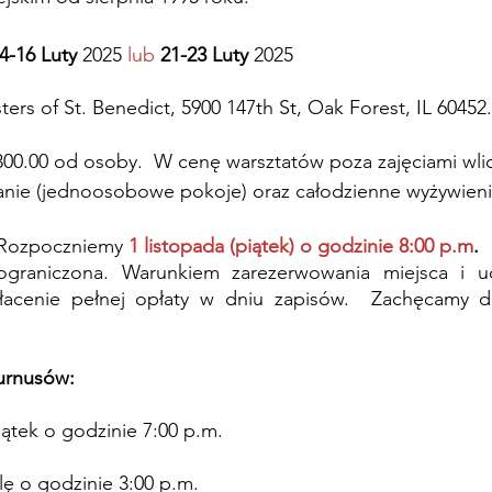
4-16 Luty
 2025 
lub
21-23 Luty
 2025
sters of St. Benedict, 5900 147th St, Oak Forest, IL 60452.
300.00 od osoby.  W cenę warsztatów poza zajęciami wlic
nie (jednoosobowe pokoje) oraz całodzienne wyżywieni
 Rozpoczniemy 
1 listopada (piątek) o godzinie 8:00 p.m
.
 ograniczona. Warunkiem zarezerwowania miejsca i uc
łacenie pełnej opłaty w dniu zapisów.  Zachęcamy do
urnusów:
iątek o godzinie 7:00 p.m. 
elę o godzinie 3:00 p.m.