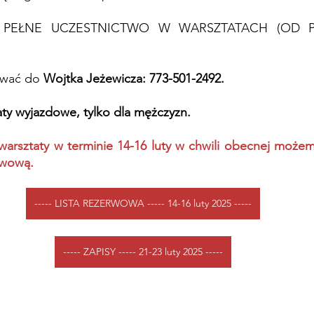
PEŁNE UCZESTNICTWO W WARSZTATACH (OD P
ować do 
Wojtka Jeżewicza: 773-501-2492.
ty wyjazdowe, tylko dla mężczyzn.
arsztaty w terminie 14-16 luty w chwili obecnej możemy
rwową. 
----- LISTA REZERWOWA ----- 14-16 luty 2025 -----
----- ZAPISY ----- 21-23 luty 2025 -----