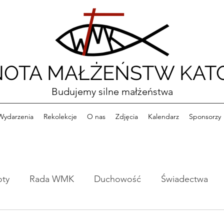
OTA MAŁŻEŃSTW KATO
Budujemy silne małżeństwa
Wydarzenia
Rekolekcje
O nas
Zdjęcia
Kalendarz
Sponsorzy
oty
Rada WMK
Duchowość
Świadectwa
e
Formacja
Konferencje
Książki
Ciekawo