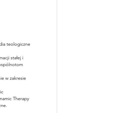
dia teologiczne 
ji stałej i 
 wspólnotom 
e w zakresie 
 
ic 
ynamic Therapy 
zne.