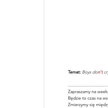
Temat: 
Boys do
n't
 c
.................................
Zapraszamy na weeke
Będzie to czas na ws
Zmierzymy się między