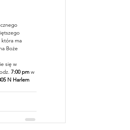
ocznego 
iętszego 
 która ma 
na Boże 
e się w 
odz. 
7:00 pm
 w 
305 N Harlem 