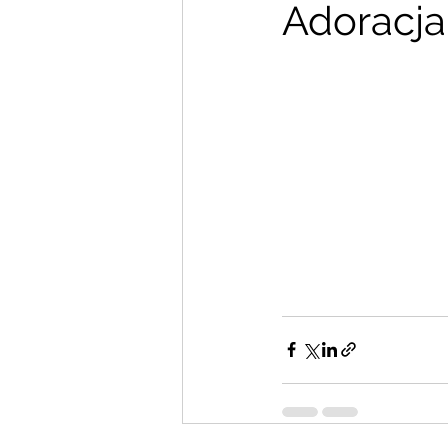
Adoracj
Zdjęcia i filmy
Animator