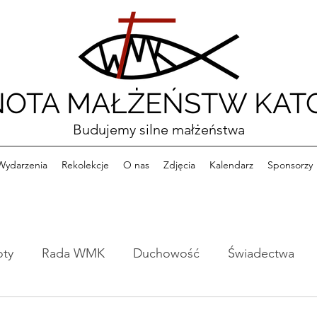
OTA MAŁŻEŃSTW KATO
Budujemy silne małżeństwa
Wydarzenia
Rekolekcje
O nas
Zdjęcia
Kalendarz
Sponsorzy
oty
Rada WMK
Duchowość
Świadectwa
e
Formacja
Konferencje
Książki
Ciekawo