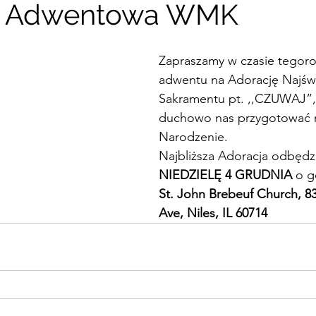
a Adwentowa WMK
zy Kręgów
Archiwum Wydarzen
Zapraszamy w czasie tegor
adwentu na Adorację Najśw
Sakramentu pt. ,,CZUWAJ”,
duchowo nas przygotować 
Narodzenie.
Najbliższa Adoracja odbędzi
NIEDZIELĘ 4 GRUDNIA
 o g
St. John Brebeuf Church, 8
Ave, Niles, IL 60714