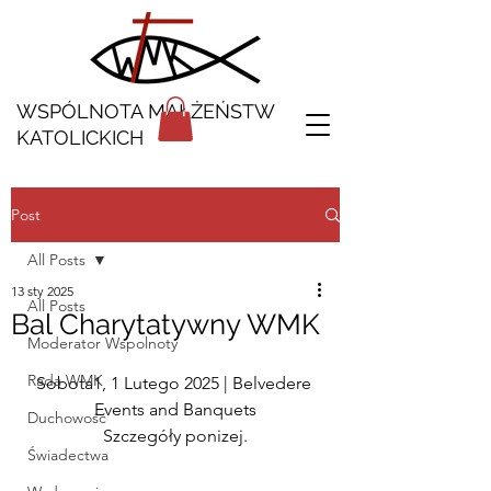
WSPÓLNOTA MAŁŻEŃSTW
KATOLICKICH
Post
All Posts
13 sty 2025
All Posts
Bal Charytatywny WMK
Moderator Wspolnoty
Rada WMK
Sobota1, 1 Lutego 2025 | Belvedere 
Events and Banquets
Duchowość
Szczegóły ponizej.
Świadectwa