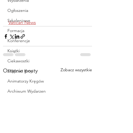
Wydarzenia
Ogłoszenia
Szkoleniowe
Vatican News
Formacja
Konferencje
Książki
Ciekawostki
Zobacz wszystkie
Ostatnie posty
Zdjęcia i filmy
Animatorzy Kręgów
Archiwum Wydarzen