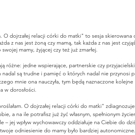
 O dojrzałej relacji córki do matki" to sesja skierowana 
ażda z nas jest żoną czy mamą, tak każda z nas jest czyjąś
o swojej mamy, żyjącej czy też już zmarłej.
 różne: jedne wspierające, partnerskie czy przyjacielskie
ch nadal są trudne i pamięć o których nadal nie przynosi 
czego mnie ona nauczyła, tym będą naznaczone kolejne re
a w dorosłości. 
oślałam. O dojrzałej relacji córki do matki" zdiagnozujes
ie, a na ile potrafisz już żyć własnym, spełnionym życiem
le – jej wpływ wychowawczy oddziałuje na Ciebie do dziś
 twoje odniesienie do mamy było bardziej autonomiczne.