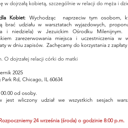
ę w dojrzałą kobietą, szczególnie w relacji do męża i dzie
dla Kobiet
: Wychodząc  naprzeciw tym osobom, kt
brać udziału w warsztatach wyjazdowych, proponuj
a i niedziela) w Jezuickim Ośrodku Milenijnym.  
kiem zarezerwowania miejsca i uczestniczenia w war
aty w dniu zapisów.  Zachęcamy do korzystania z zapłaty 
 O dojrzałej relacji córki do matki
iernik 2025
g Park Rd, Chicago, IL 60634
100.00 od osoby.
 jest wliczony udział we wszystkich sesjach warsz
Rozpoczniemy 24 września (środa) o godzinie 8:00 p.m. 