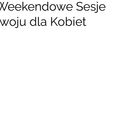
 Weekendowe Sesje
oju dla Kobiet
zy Kręgów
Archiwum Wydarzen