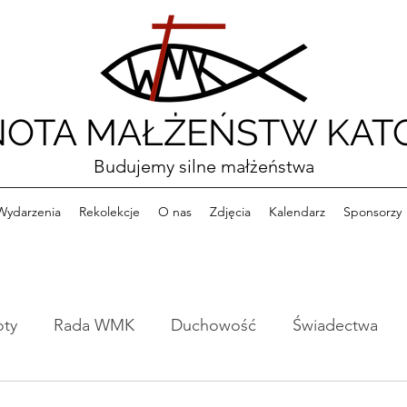
OTA MAŁŻEŃSTW KATO
Budujemy silne małżeństwa
Wydarzenia
Rekolekcje
O nas
Zdjęcia
Kalendarz
Sponsorzy
oty
Rada WMK
Duchowość
Świadectwa
e
Formacja
Konferencje
Książki
Ciekawo