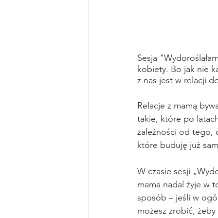
Sesja "Wydoroślałam.
kobiety. Bo jak nie k
z nas jest w relacji d
Relacje z mamą bywają
takie, które po lata
zależności od tego, 
które buduję już sam
W czasie sesji „Wydor
mama nadal żyje w tob
sposób – jeśli w ogó
możesz zrobić, żeby