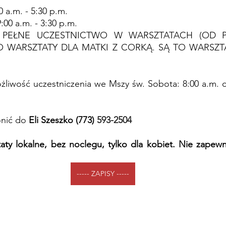
0 a.m.
 - 5:30 p.m. 
9:00 a.m. - 3:30 p.m.
PEŁNE UCZESTNICTWO W WARSZTATACH (OD P
O WARSZTATY DLA MATKI Z CORKĄ. SĄ TO WARSZT
ożliwość uczestniczenia we Mszy św. Sobota: 8:00 a.m. o
nić do 
Eli Szeszko (773) 
593-2504
aty lokalne, bez noclegu, tylko dla kobiet. Nie zapewn
----- ZAPISY -----