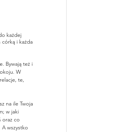
do każdej 
 córką i każda 
. Bywają też i 
pokoju. W 
lacje, te, 
z na ile Twoja 
; w jaki 
 oraz co 
 A wszystko 