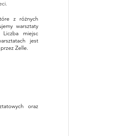
ci.  
óre z różnych 
emy warsztaty 
Liczba miejsc 
sztatach jest 
przez Zelle.
tatowych oraz 