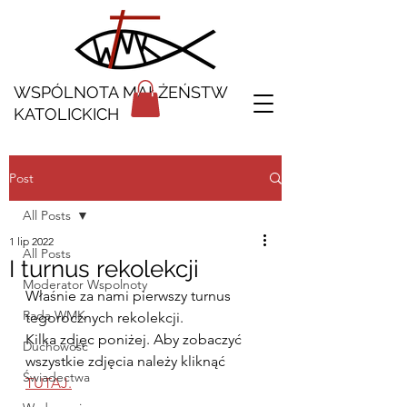
WSPÓLNOTA MAŁŻEŃSTW
KATOLICKICH
Post
All Posts
1 lip 2022
All Posts
I turnus rekolekcji
Moderator Wspolnoty
Właśnie za nami pierwszy turnus 
Rada WMK
tegorocznych rekolekcji.
Kilka zdjęc poniżej. Aby zobaczyć 
Duchowość
wszystkie zdjęcia należy kliknąć 
Świadectwa
TUTAJ.