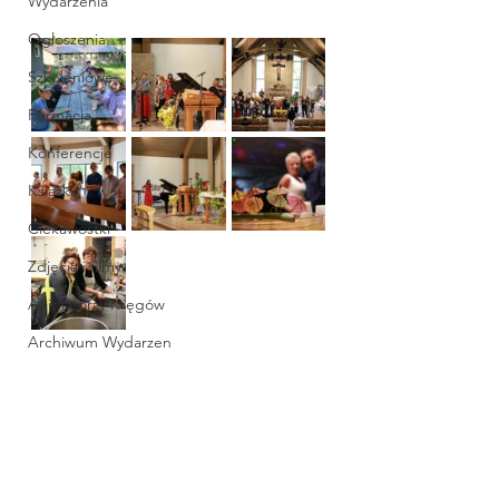
Wydarzenia
Ogłoszenia
Szkoleniowe
Formacja
Konferencje
Książki
Ciekawostki
Zdjęcia i filmy
Animatorzy Kręgów
Archiwum Wydarzen