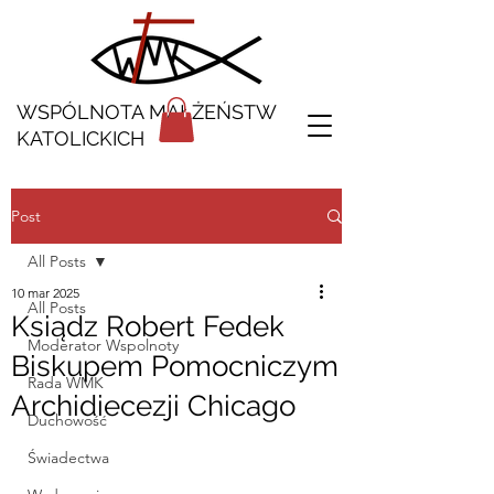
WSPÓLNOTA MAŁŻEŃSTW
KATOLICKICH
Post
All Posts
10 mar 2025
All Posts
Ksiądz Robert Fedek
Moderator Wspolnoty
Biskupem Pomocniczym
Rada WMK
Archidiecezji Chicago
Duchowość
Świadectwa